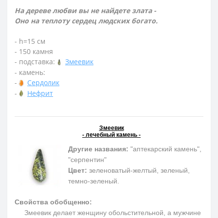
На дереве любви вы не найдете злата -
Оно на теплоту сердец людских богато.
- h=15 см
- 150 камня
- подставка:
Змеевик
- камень:
-
Сердолик
-
Нефрит
Змеевик
- лечебный камень -
Другие названия:
"аптекарский камень",
"серпентин"
Цвет:
зеленоватый-желтый, зеленый,
темно-зеленый.
Свойства обобщенно:
Змеевик делает женщину обольстительной, а мужчине