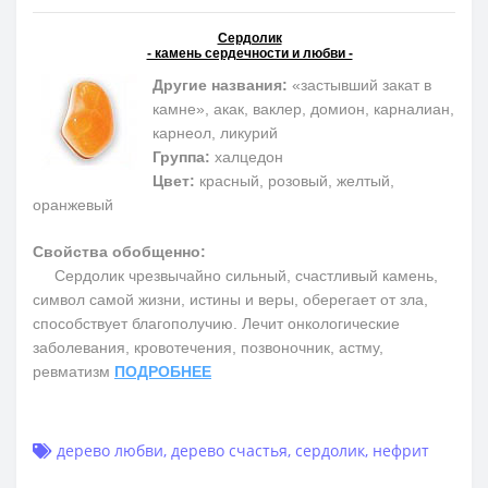
Сердолик
- камень сердечности и любви -
Другие названия:
«застывший закат в
камне», акак, ваклер, домион, карналиан,
карнеол, ликурий
Группа:
халцедон
Цвет:
красный, розовый, желтый,
оранжевый
Свойства обобщенно:
Сердолик чрезвычайно сильный, счастливый камень,
символ самой жизни, истины и веры, оберегает от зла,
способствует благополучию. Лечит онкологические
заболевания, кровотечения, позвоночник, астму,
ревматизм
ПОДРОБНЕЕ
дерево любви
,
дерево счастья
,
сердолик
,
нефрит