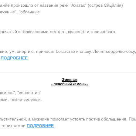
ание произошло от названия реки "Ахатас" (остров Сицилия)
адужные", "облачные"
осчатый с включениями желтого, красного и коричневого
ие, ум, энергию, приносит богатство и славу. Лечит сердечно-сос
.
ПОДРОБНЕЕ
Змеевик
- лечебный камень -
камень", "серпентин"
ный, темно-зеленый.
тительной, а мужчине помогает устоять против обольщения. Помо
, гонит камни
ПОДРОБНЕЕ