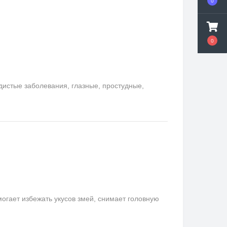
0
0
удистые заболевания, глазные, простудные,
гает избежать укусов змей, снимает головную