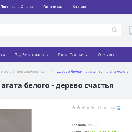
Доставка и Оплата
Оптовикам
Контакты
ки
Подбор камня
Блог-Статьи
Отзывы
 счастья - для влюбленных
Дерево Любви из хаолита и агата белого -
агата белого - дерево счастья
Отзывы:
(0)
Модель:
11307
Наличие:
Есть в наличии