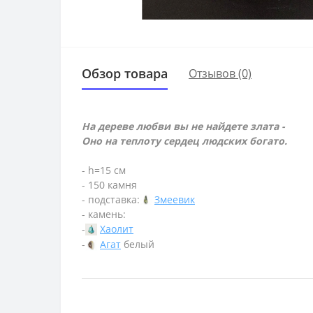
Обзор товара
Отзывов (0)
На дереве любви вы не найдете злата -
Оно на теплоту сердец людских богато.
- h=15 см
- 150 камня
- подставка:
Змеевик
- камень:
-
Хаолит
-
Агат
белый