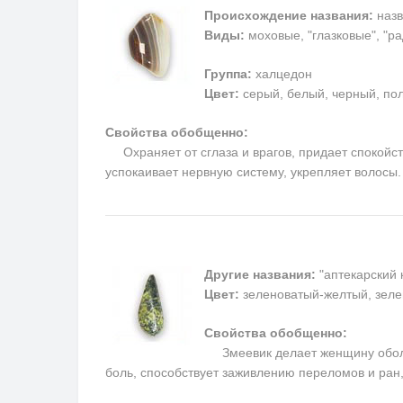
Происхождение названия:
назв
Виды:
моховые, "глазковые", "р
Группа:
халцедон
Цвет:
серый, белый, черный, пол
Свойства обобщенно:
Охраняет от сглаза и врагов, придает спокойств
успокаивает нервную систему, укрепляет волосы
Другие названия:
"аптекарский 
Цвет:
зеленоватый-желтый, зеле
Свойства обобщенно:
Змеевик делает женщину обольс
боль, способствует заживлению переломов и ран