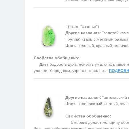
- (итал. "счастье")
Другие названия:
"золотой каме
Группа:
кварц с мелкими размыт
Цвет:
зеленый, красный, коричн
Свойства обобщенно:
Дает бодрость духа, ясность ума, счастливое на
удаляет бородавки, укрепляет волосы.
ПОДРОБН
Другие названия:
"аптекарский 
Цвет:
зеленоватый-желтый, зеле
Свойства обобщенно:
Змеевик делает женщину обольс
боль, способствует заживлению переломов и ран