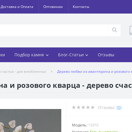
Доставка и Оплата
Оптовикам
Контакты
ки
Подбор камня
Блог-Статьи
Отзывы
 счастья - для влюбленных
Дерево любви из авантюрина и розового к
а и розового кварца - дерево сча
Отзывы:
(0)
Модель:
13310
Наличие:
Есть в наличии