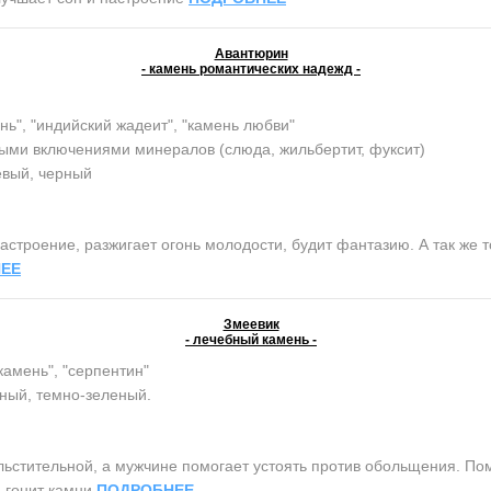
Авантюрин
- камень романтических надежд -
нь", "индийский жадеит", "камень любви"
ыми включениями минералов (слюда, жильбертит, фуксит)
евый, черный
строение, разжигает огонь молодости, будит фантазию. А так же т
ЕЕ
Змеевик
- лечебный камень -
камень", "серпентин"
ный, темно-зеленый.
тительной, а мужчине помогает устоять против обольщения. Помо
, гонит камни
ПОДРОБНЕЕ