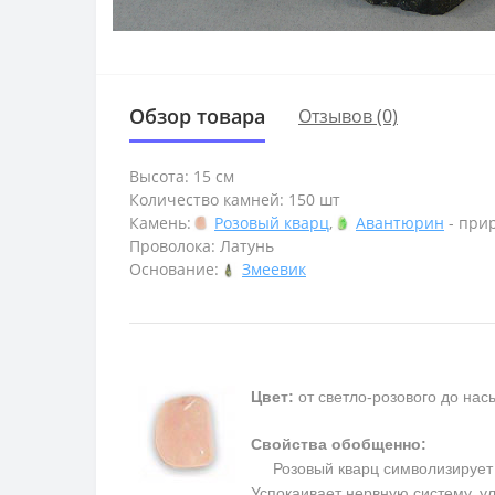
Обзор товара
Отзывов (0)
Высота: 15 см
Количество камней: 150 шт
Камень:
Розовый кварц
,
Авантюрин
- при
Проволока: Латунь
Основание:
Змеевик
Цвет:
от светло-розового до на
Свойства обобщенно:
Розовый кварц символизирует п
Успокаивает нервную систему, у