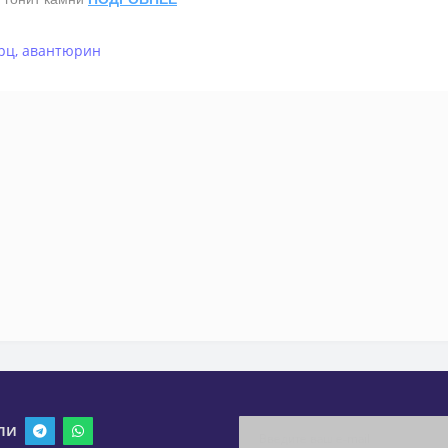
рц
,
авантюрин
ли