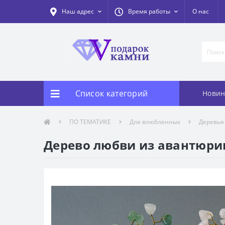
Наш адрес
Время работы
О нас
Список категорий
Новин
ПО ТЕМАТИКЕ
Для влюбленных
Деревья
Дерево любви из авантюрин