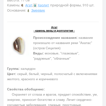
Высота: 17 см
Камень:
Агат
,
Хаолит
природной формы, 910 шт.
Основание:
Змеевик
Агат
- камень веры и долголетия -
Происхождение названия:
название
произошло от названия реки "Ахатас"
(остров Сицилия)
Виды:
моховые, "глазковые",
"радужные", "облачные"
Группа:
халцедон
Цвет:
серый, белый, черный, полосчатый с включениями
желтого, красного и коричневого
Свойства обобщенно:
Охраняет от сглаза и врагов, придает спокойствие, ум,
энергию, приносит богатство и славу. Лечит сердечно-
сосудистые заболевания, глазные, простудные,