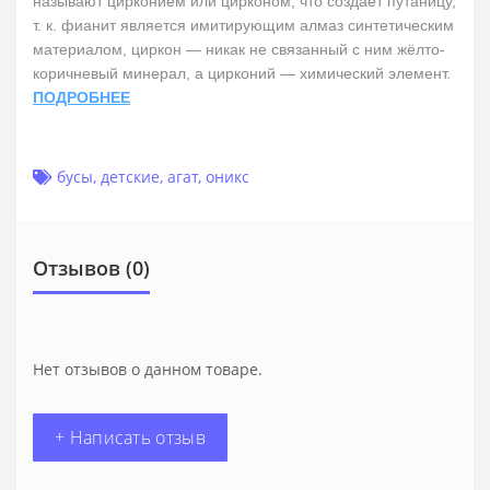
называют цирконием или цирконом, что создаёт путаницу,
т. к. фианит является имитирующим алмаз синтетическим
материалом, циркон — никак не связанный с ним жёлто-
коричневый минерал, а цирконий — химический элемент.
ПОДРОБНЕЕ
бусы
,
детские
,
агат
,
оникс
Отзывов (0)
Нет отзывов о данном товаре.
+ Написать отзыв