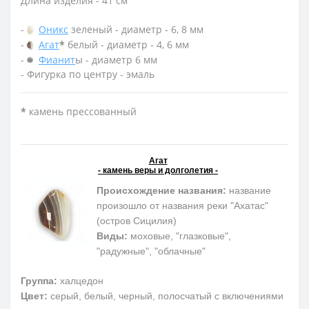
Длина изделия - 41 см
-
Оникс
зеленый - диаметр - 6, 8 мм
-
Агат
*
белый - диаметр - 4, 6 мм
-
Фианит
ы - диаметр 6 мм
- Фигурка по центру - эмаль
*
камень прессованный
Агат
- камень веры и долголетия -
Происхождение названия:
название
произошло от названия реки "Ахатас"
(остров Сицилия)
Виды:
моховые, "глазковые",
"радужные", "облачные"
Группа:
халцедон
Цвет:
серый, белый, черный, полосчатый с включениями