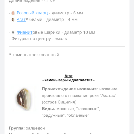
Длина изделия - 41 см
-
Розовый кварц
- диаметр - 6 мм
-
Агат
*
белый - диаметр - 4 мм
-
Фианит
овые шарики - диаметр 10 мм
- Фигурка по центру - эмаль
*
камень прессованный
Агат
- камень веры и долголетия -
Происхождение названия:
название
произошло от названия реки "Ахатас"
(остров Сицилия)
Виды:
моховые, "глазковые",
"радужные", "облачные"
Группа:
халцедон