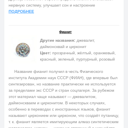
нервную систему, улучшает сон и настроение
ПОДРОБНЕЕ
Фианит
Другие названия:
джевалит,
даймонсквай и цирконит
Цвет:
прозрачный, жёлтый, оранжевый,
красный, зеленый, пурпурный, розовый
Название фианит получил в честь Физического
института Академии наук СССР (ФИАН), где впервые был
синтезирован, но название практически не используется
за пределами экс СССР и стран соцлагеря. За рубежом
этот материал чаще называют — джевалитом,
даймонскваем и цирконитом. В некоторых случаях,
особенно в переводах с иностранных языков, фианит
называют цирконием или цирконом, что создаёт путаницу,
т. к. фианит является имитирующим алмаз синтетическим
материалом, циркон — никак не связанный с ним жёлто-