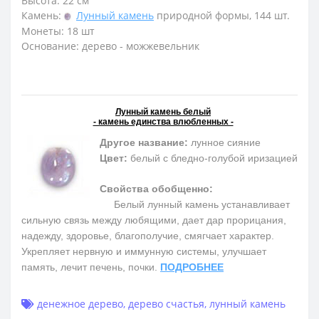
Высота: 22 см
Камень:
Лунный камень
природной формы, 144 шт.
Монеты: 18 шт
Основание: дерево - можжевельник
Лунный камень белый
- камень единства влюбленных -
Другое название:
лунное сияние
Цвет:
белый с бледно-голубой иризацией
Свойства обобщенно:
Белый лунный камень устанавливает
сильную связь между любящими, дает дар прорицания,
надежду, здоровье, благополучие, смягчает характер.
Укрепляет нервную и иммунную системы, улучшает
память, лечит печень, почки.
ПОДРОБНЕЕ
денежное дерево
,
дерево счастья
,
лунный камень