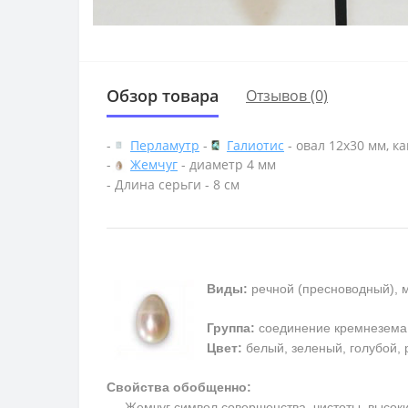
Обзор товара
Отзывов (0)
-
Перламутр
-
Галиотис
- овал 12х30 мм, к
-
Жемчуг
- диаметр 4 мм
- Длина серьги - 8 см
Виды:
речной (пресноводный), 
Группа:
соединение кремнезема
Цвет:
белый, зеленый, голубой, 
Свойства обобщенно:
Жемчуг символ совершенства, чистоты, высоких 