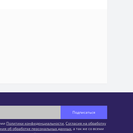
Подписаться
иями
Политики конфиденциальности
,
Согласия на обработку
ния об обработке персональных данных
, а так же со всеми