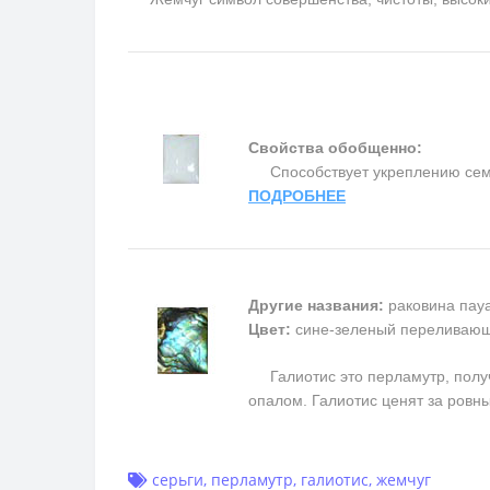
Свойства обобщенно:
Способствует укреплению семьи 
ПОДРОБНЕЕ
Другие названия:
раковина пауа
Цвет:
сине-зеленый переливаю
Галиотис это перламутр, получ
опалом. Галиотис ценят за ровн
серьги
,
перламутр
,
галиотис
,
жемчуг