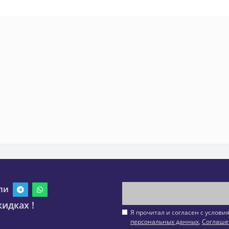
ли
идках !
Я прочитал и согласен с услов
персональных данных
,
Соглаше