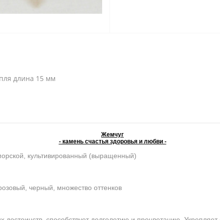
апля длина 15 мм
Жемчуг
- камень счастья здоровья и любви -
морской, культивированный (выращенный)
розовый, черный, множество оттенков
достоинств, способствует долголетию и процветанию. Укрепляет 