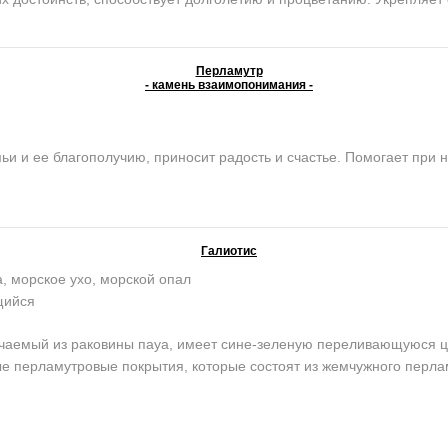
Перламутр
- камень взаимопонимания -
и ее благополучию, приносит радость и счастье. Помогает при н
Галиотис
, морское ухо, морской опал
щийся
аемый из раковины пауа, имеет сине-зеленую переливающуюся цве
ые перламутровые покрытия, которые состоят из жемчужного перл