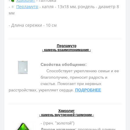
-
Хризолит
- галтовка
-
Перламутр
- капля - 13х18 мм, рондель - диаметр 8
мм
- Длина сережки - 10 см
Перламутр
- камень взаимопонимания -
Свойства обобщенно:
Способствует укреплению семьи и ее
благополучию, приносит радость и
счастье. Помогает при нервных
расстройствах, укрепляет сердце.
ПОДРОБНЕЕ
Хризолит
- камень внутренней гармонии -
- (греч. "золотой")
Другое название:
прозрачный оливин