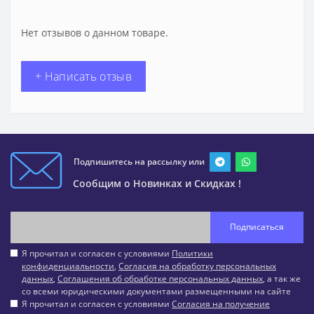
Нет отзывов о данном товаре.
+ Написать отзыв
Подпишитесь на рассылку или
Сообщим о Новинках и Скидках !
Подписаться
Я прочитал и согласен с условиями
Политики
конфиденциальности
,
Согласия на обработку персональных
данных
,
Соглашения об обработке персональных данных
, а так же
со всеми юридическими документами размещенными на сайте
Я прочитал и согласен с условиями
Согласия на получение