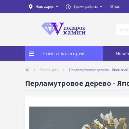
Наш адрес
Время работы
О нас
Список категорий
Новин
Перламутр
Перламутровое дерево - Японский 
Перламутровое дерево - Япо