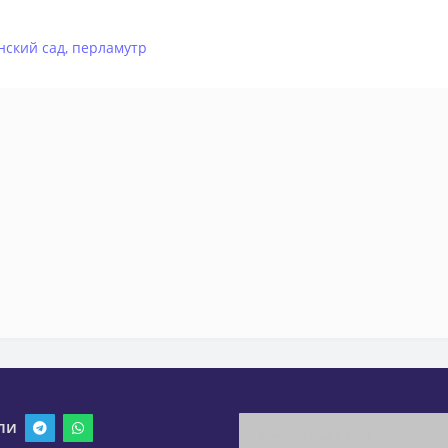
нский сад
,
перламутр
ли