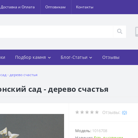
Доставка и Оплата
Оптовикам
Контакты
ки
Подбор камня
Блог-Статьи
Отзывы
сад - дерево счастья
нский сад - дерево счастья
Отзывы:
(0)
Модель:
1016708
Наличие:
Есть в наличии