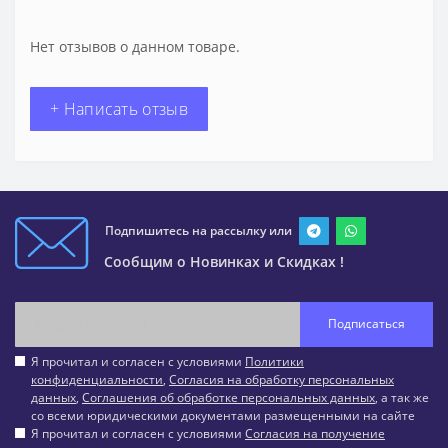
Нет отзывов о данном товаре.
+ Написать отзыв
Подпишитесь на рассылку или
Сообщим о Новинках и Скидках !
Подписаться
Я прочитал и согласен с условиями
Политики
конфиденциальности
,
Согласия на обработку персональных
данных
,
Соглашения об обработке персональных данных
, а так же
со всеми юридическими документами размещенными на сайте
Я прочитал и согласен с условиями
Согласия на получение