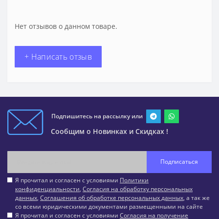
Нет отзывов о данном товаре.
+ Написать отзыв
Подпишитесь на рассылку или
Сообщим о Новинках и Скидках !
Подписаться
Я прочитал и согласен с условиями
Политики
конфиденциальности
,
Согласия на обработку персональных
данных
,
Соглашения об обработке персональных данных
, а так же
со всеми юридическими документами размещенными на сайте
Я прочитал и согласен с условиями
Согласия на получение