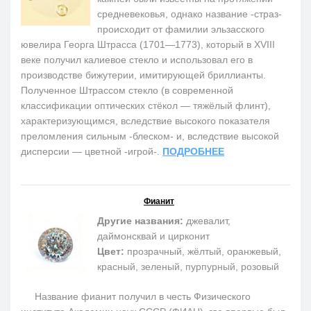
средневековья, однако название -страз-
происходит от фамилии эльзасского
ювелира Георга Штрасса (1701—1773), который в XVIII
веке получил калиевое стекло и использовал его в
производстве бижутерии, имитирующей бриллианты.
Полученное Штрассом стекло (в современной
классификации оптических стёкол — тяжёлый флинт),
характеризующимся, вследствие высокого показателя
преломления сильным -блеском- и, вследствие высокой
дисперсии — цветной -игрой-.
ПОДРОБНЕЕ
Фианит
Другие названия:
джевалит,
даймонсквай и цирконит
Цвет:
прозрачный, жёлтый, оранжевый,
красный, зеленый, пурпурный, розовый
Название фианит получил в честь Физического