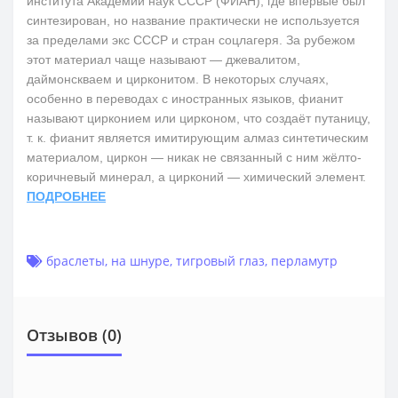
института Академии наук СССР (ФИАН), где впервые был
синтезирован, но название практически не используется
за пределами экс СССР и стран соцлагеря. За рубежом
этот материал чаще называют — джевалитом,
даймонскваем и цирконитом. В некоторых случаях,
особенно в переводах с иностранных языков, фианит
называют цирконием или цирконом, что создаёт путаницу,
т. к. фианит является имитирующим алмаз синтетическим
материалом, циркон — никак не связанный с ним жёлто-
коричневый минерал, а цирконий — химический элемент.
ПОДРОБНЕЕ
браслеты
,
на шнуре
,
тигровый глаз
,
перламутр
Отзывов (0)