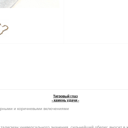
Тигровый глаз
- камень удачи -
ерными и коричневыми включениями
лисман универсального значения, сильнейший оберег, вносит в ж