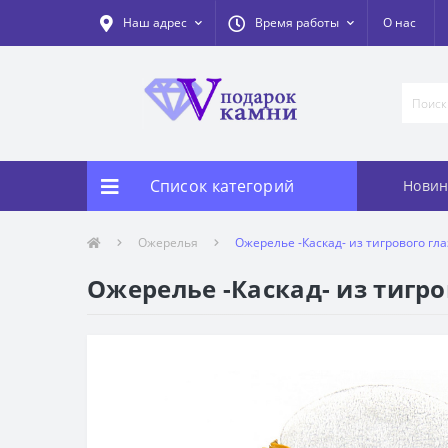
Наш адрес
Время работы
О нас
Список категорий
Новин
Ожерелья
Ожерелье -Каскад- из тигрового глаз
Ожерелье -Каскад- из тигров