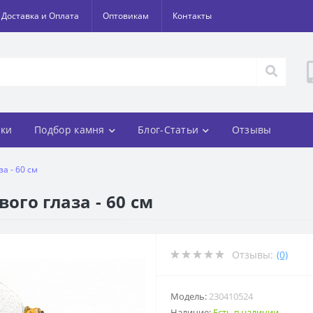
Доставка и Оплата
Оптовикам
Контакты
ки
Подбор камня
Блог-Статьи
Отзывы
а - 60 см
ого глаза - 60 см
Отзывы:
(0)
Модель:
230410524
Наличие:
Есть в наличии