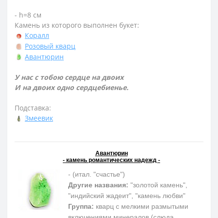
- h=8 см
Камень из которого выполнен букет:
Коралл
Розовый кварц
Авантюрин
У нас с тобою сердце на двоих
И на двоих одно сердцебиенье.
Подставка:
Змеевик
Авантюрин
- камень романтических надежд -
- (итал. "счастье")
Другие названия:
"золотой камень",
"индийский жадеит", "камень любви"
Группа:
кварц с мелкими размытыми
включениями минералов (слюда,