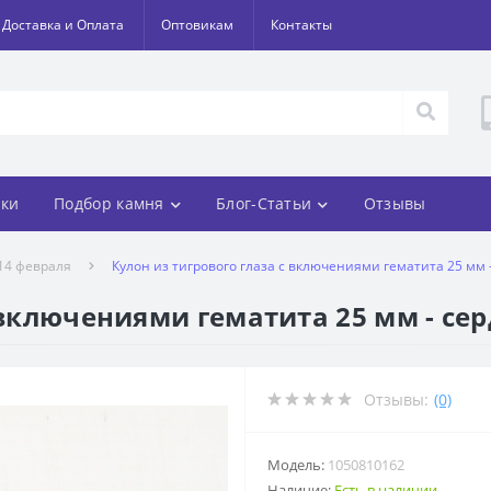
Доставка и Оплата
Оптовикам
Контакты
ки
Подбор камня
Блог-Статьи
Отзывы
 14 февраля
Кулон из тигрового глаза с включениями гематита 25 мм 
 включениями гематита 25 мм - се
Отзывы:
(0)
Модель:
1050810162
Наличие:
Есть в наличии