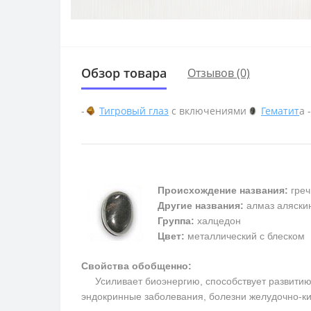
Обзор товара
Отзывов (0)
-
Тигровый глаз
с включениями
Гематит
а 
Происхождение названия:
греч
Другие названия:
алмаз аляскин
Группа:
халцедон
Цвет:
металлический с блеском
Свойства обобщенно:
Усиливает биоэнергию, способствует развитию м
эндокринные заболевания, болезни желудочно-ки