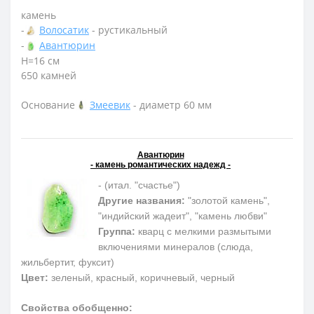
камень
-
Волосатик
- рустикальный
-
Авантюрин
Н=16 см
650 камней
Основание
Змеевик
- диаметр 60 мм
Авантюрин
- камень романтических надежд -
- (итал. "счастье")
Другие названия:
"золотой камень",
"индийский жадеит", "камень любви"
Группа:
кварц с мелкими размытыми
включениями минералов (слюда,
жильбертит, фуксит)
Цвет:
зеленый, красный, коричневый, черный
Свойства обобщенно: