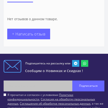
Нет отзывов о данном товаре.
+ Написать отзыв
Подпишитесь на рассылку или
Сообщим о Новинках и Скидках !
Подписаться
Я прочитал и согласен с условиями
Политики
конфиденциальности
,
Согласия на обработку персональных
данных
,
Соглашения об обработке персональных данных
, а так же
со всеми юридическими документами размещенными на сайте