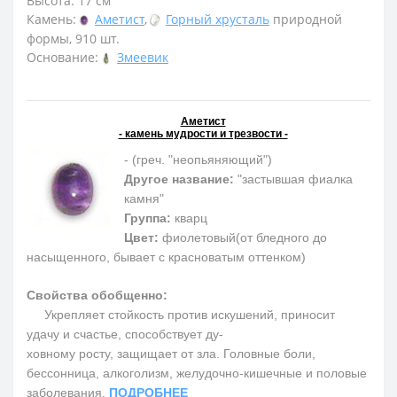
Высота: 17 см
Камень:
Аметист
,
Горный хрусталь
природной
формы, 910 шт.
Основание:
Змеевик
Аметист
- камень мудрости и трезвости -
- (греч. "неопьяняющий")
Другое название:
"застывшая фиалка
камня"
Группа:
кварц
Цвет:
фиолетовый(от бледного до
насыщенного, бывает с красноватым оттенком)
Свойства обобщенно:
Укрепляет стойкость против искушений, приносит
удачу и счастье, способствует ду-
ховному росту, защищает от зла. Головные боли,
бессонница, алкоголизм, желудочно-кишечные и половые
заболевания.
ПОДРОБНЕЕ