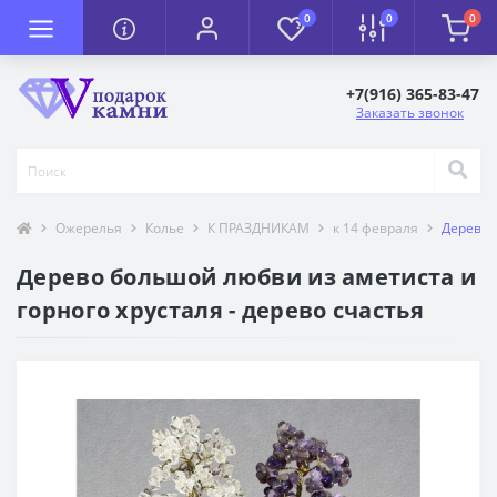
0
0
0
+7(916) 365-83-47
Заказать звонок
Ожерелья
Колье
К ПРАЗДНИКАМ
к 14 февраля
Дерево 
Дерево большой любви из аметиста и
горного хрусталя - дерево счастья