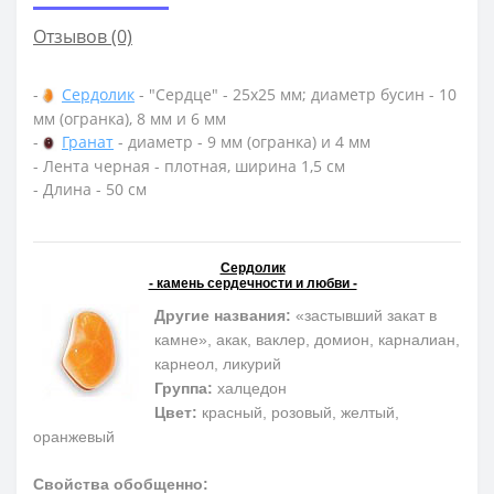
Отзывов (0)
-
Сердолик
- "Сердце" - 25х25 мм; диаметр бусин - 10
мм (огранка), 8 мм и 6 мм
-
Гранат
- диаметр - 9 мм (огранка) и 4 мм
- Лента черная - плотная, ширина 1,5 см
- Длина - 50 см
Сердолик
- камень сердечности и любви -
Другие названия:
«застывший закат в
камне», акак, ваклер, домион, карналиан,
карнеол, ликурий
Группа:
халцедон
Цвет:
красный, розовый, желтый,
оранжевый
Свойства обобщенно: