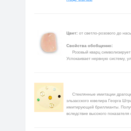
Цвет:
от светло-розового до на
Свойства обобщенно:
Розовый кварц символизирует п
Успокаивает нервную систему, у
Стеклянные имитации драгоценн
эльзасского ювелира Георга Штра
имитирующей бриллианты. Получ
вследствие высокого показателя