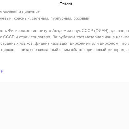
Фианит
монсквай и цирконит
жевый, красный, зеленый, пурпурный, розовый
ь Физического института Академии наук СССР (ФИАН), где впервы
кс СССР и стран соцлагеря. За рубежом этот материал чаще назы
остранных языков, фианит называют цирконием или цирконом, что со
циркон — никак не связанный с ним жёлто-коричневый минерал, а
тр