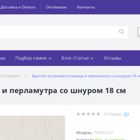
Доставка и Оплата
Оптовикам
Контакты
ки
Подбор камня
Блог-Статьи
Отзывы
 14 февраля
Браслет из розового кварца и перламутра со шнуром 18 с
а и перламутра со шнуром 18 см
Отзывы:
(0)
Модель:
730410147
Наличие:
Есть в наличии