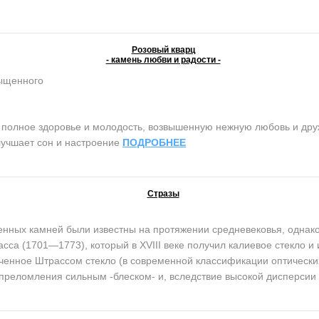
Розовый кварц
- камень любви и радости -
сыщенного
олное здоровье и молодость, возвышенную нежную любовь и дружб
лучшает сон и настроение
ПОДРОБНЕЕ
Стразы
ых камней были известны на протяжении средневековья, однако 
сса (1701—1773), который в XVIII веке получил калиевое стекло и 
енное Штрассом стекло (в современной классификации оптически
 преломления сильным -блеском- и, вследствие высокой дисперсии