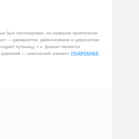
е был синтезирован, но название практически
вают — джевалитом, даймонскваем и цирконитом.
здаёт путаницу, т. к. фианит является
 цирконий — химический элемент.
ПОДРОБНЕЕ