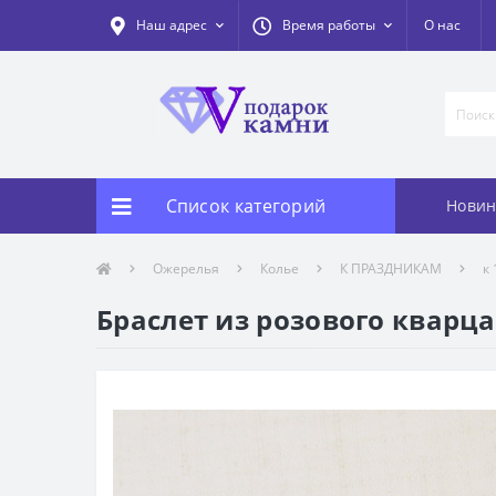
Наш адрес
Время работы
О нас
Список категорий
Новин
Ожерелья
Колье
К ПРАЗДНИКАМ
к
Браслет из розового кварц