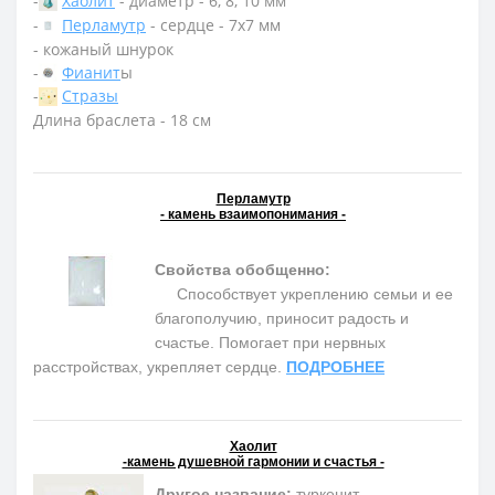
-
Хаолит
- диаметр - 6, 8, 10 мм
-
Перламутр
- сердце - 7х7 мм
- кожаный шнурок
-
Фианит
ы
-
Стразы
Длина браслета - 18 см
Перламутр
- камень взаимопонимания -
Свойства обобщенно:
Способствует укреплению семьи и ее
благополучию, приносит радость и
счастье. Помогает при нервных
расстройствах, укрепляет сердце.
ПОДРОБНЕЕ
Хаолит
-камень душевной гармонии и счастья -
Другое название:
туркенит