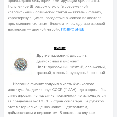
производстве бижутерии, имитирующей бриллианты.
Полученное Штрассом стекло (в современной
классификации оптических стёкол — тяжёлый флинт),
характеризующимся, вследствие высокого показателя
преломления сильным -блеском- и, вследствие высокой
дисперсии — цветной -игрой-.
ПОДРОБНЕЕ
Фианит
Другие названия:
джевалит,
даймонсквай и цирконит
Цвет:
прозрачный, жёлтый, оранжевый,
красный, зеленый, пурпурный, розовый
Название фианит получил в честь Физического
института Академии наук СССР (ФИАН), где впервые был
синтезирован, но название практически не используется
за пределами экс СССР и стран соцлагеря. За рубежом
этот материал чаще называют — джевалитом,
даймонскваем и цирконитом. В некоторых случаях,