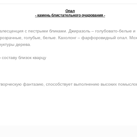
Опал
- камень блистательного очарования -
алесценция с пестрыми бликами. Джиразоль – голубовато-белые и
розрачные, голубые, белые. Кахолонг – фарфоровидный опал. Мохо
руктуры дерева.
 составу близок кварцу
орческую фантазию, способствует выполнению высоких помыслов. 