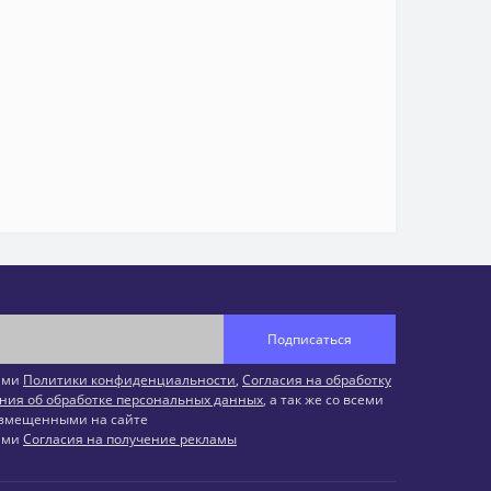
Подписаться
иями
Политики конфиденциальности
,
Согласия на обработку
ния об обработке персональных данных
, а так же со всеми
змещенными на сайте
иями
Согласия на получение рекламы