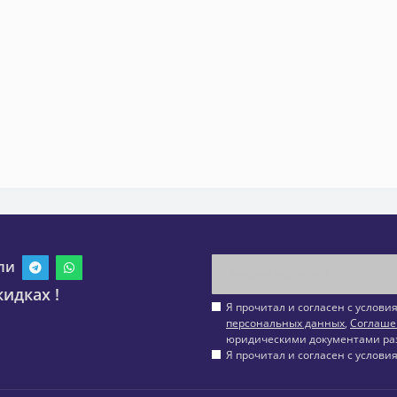
ли
идках !
Я прочитал и согласен с услов
персональных данных
,
Соглаше
юридическими документами ра
Я прочитал и согласен с услов