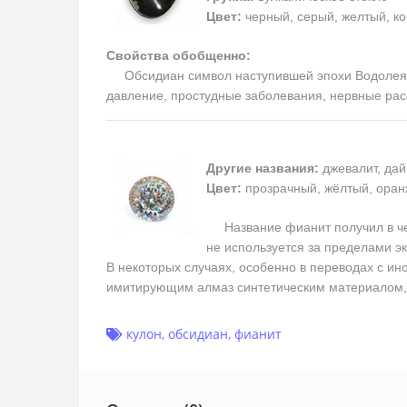
Цвет:
черный, серый, желтый, к
Свойства обобщенно:
Обсидиан символ наступившей эпохи Водолея, та
давление, простудные заболевания, нервные рас
Другие названия:
джевалит, дай
Цвет:
прозрачный, жёлтый, оран
Название фианит получил в чест
не используется за пределами э
В некоторых случаях, особенно в переводах с ин
имитирующим алмаз синтетическим материалом, 
кулон
,
обсидиан
,
фианит