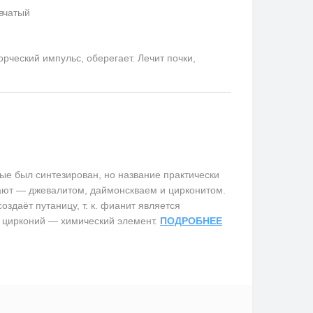
вчатый
ческий импульс, оберегает. Лечит почки,
е был синтезирован, но название практически
вают — джевалитом, даймонскваем и цирконитом.
здаёт путаницу, т. к. фианит является
 цирконий — химический элемент.
ПОДРОБНЕЕ