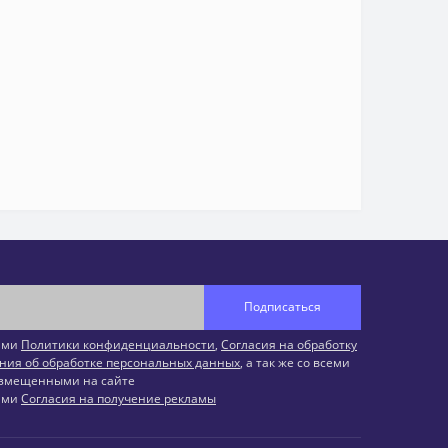
Подписаться
иями
Политики конфиденциальности
,
Согласия на обработку
ния об обработке персональных данных
, а так же со всеми
змещенными на сайте
иями
Согласия на получение рекламы