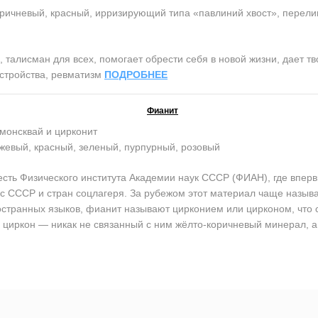
оричневый, красный, ирризирующий типа «павлиний хвост», перели
лисман для всех, помогает обрести себя в новой жизни, дает твор
стройства, ревматизм
ПОДРОБНЕЕ
Фианит
монсквай и цирконит
жевый, красный, зеленый, пурпурный, розовый
ь Физического института Академии наук СССР (ФИАН), где впервы
кс СССР и стран соцлагеря. За рубежом этот материал чаще назы
остранных языков, фианит называют цирконием или цирконом, что со
циркон — никак не связанный с ним жёлто-коричневый минерал, а