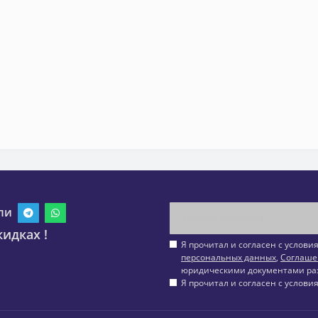
ли
идках !
Я прочитал и согласен с услов
персональных данных
,
Соглаше
юридическими документами ра
Я прочитал и согласен с услов