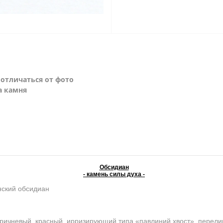
отличаться от фото
а камня
Обсидиан
- камень силы духа -
ский обсидиан
оричневый, красный, ирризирующий типа «павлиний хвост», перели