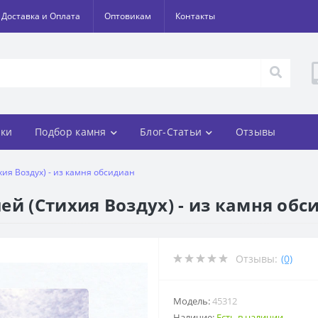
Доставка и Оплата
Оптовикам
Контакты
ки
Подбор камня
Блог-Статьи
Отзывы
ия Воздух) - из камня обсидиан
ей (Стихия Воздух) - из камня обс
Отзывы:
(0)
Модель:
45312
Наличие:
Есть в наличии