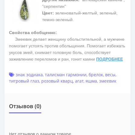
"серпентин"
Цвет:
зеленоватый-желтый, зеленый,
темно-зеленый.
Свойства обобщенно:
Змеевик делает женщину обольстительной, а мужчине
помогает устоять против обольщения. Помогает избежать
укусов змей, снимает головную боль, способствует
заживлению переломов и ран, гонит камни
ПОДРОБНЕЕ
знак зодиака
,
талисман гармонии
,
брелок
,
весы
,
тигровый глаз
,
розовый кварц
,
агат
,
яшма
,
змеевик
Отзывов (0)
Нет отзывов о данном товаре.