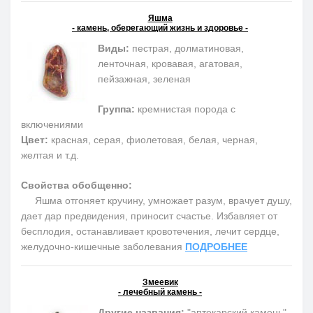
Яшма
- камень, оберегающий жизнь и здоровье -
Виды:
пестрая, долматиновая,
ленточная, кровавая, агатовая,
пейзажная, зеленая
Группа:
кремнистая порода с
включениями
Цвет:
красная, серая, фиолетовая, белая, черная,
желтая и т.д.
Свойства обобщенно:
Яшма отгоняет кручину, умножает разум, врачует душу,
дает дар предвидения, приносит счастье. Избавляет от
бесплодия, останавливает кровотечения, лечит сердце,
желудочно-кишечные заболевания
ПОДРОБНЕЕ
Змеевик
- лечебный камень -
Другие названия:
"аптекарский камень",