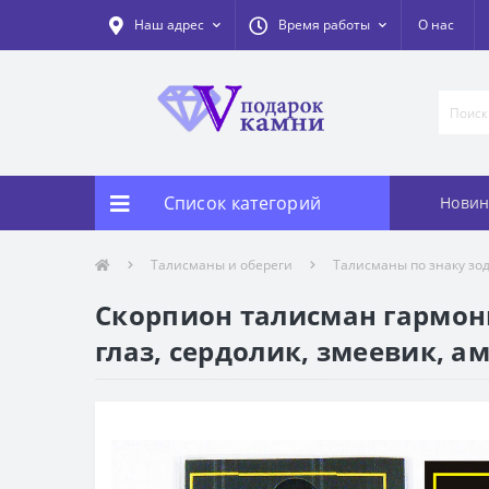
Наш адрес
Время работы
О нас
Список категорий
Новин
Талисманы и обереги
Талисманы по знаку зо
Скорпион талисман гармони
глаз, сердолик, змеевик, а