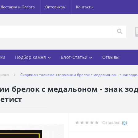
Доставка и Оплата
Оптовикам
Контакты
ки
Подбор камня
Блог-Статьи
Отзывы
диака
Скорпион талисман гармонии брелок с медальоном - знак зодиак
и брелок с медальоном - знак зод
метист
Отзывы:
(0)