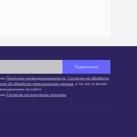
Подписаться
иями
Политики конфиденциальности
,
Согласия на обработку
ния об обработке персональных данных
, а так же со всеми
змещенными на сайте
иями
Согласия на получение рекламы