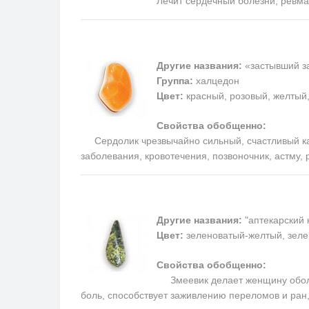
Лечит сердечный болезни, ревм
Другие названия:
«застывший за
Группа:
халцедон
Цвет:
красный, розовый, желтый
Свойства обобщенно:
Сердолик чрезвычайно сильный, счастливый каме
заболевания, кровотечения, позвоночник, астму,
Другие названия:
"аптекарский 
Цвет:
зеленоватый-желтый, зеле
Свойства обобщенно:
Змеевик делает женщину обольс
боль, способствует заживлению переломов и ран