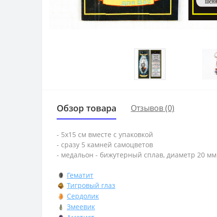
Обзор товара
Отзывов (0)
- 5х15 см вместе с упаковкой
- сразу 5 камней самоцветов
- медальон - бижутерный сплав, диаметр 20 мм
Гематит
Тигровый глаз
Сердолик
Змеевик