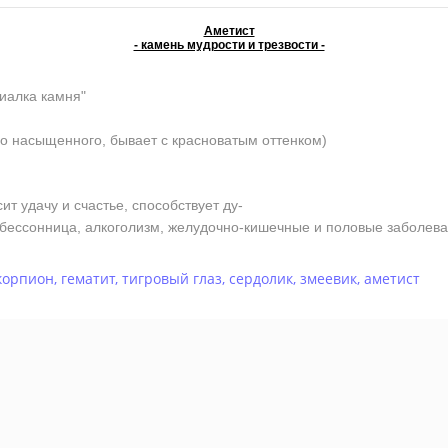
Аметист
- камень мудрости и трезвости -
иалка камня"
о насыщенного, бывает с красноватым оттенком)
 удачу и счастье, способствует ду-
, бессонница, алкоголизм, желудочно-кишечные и половые заболев
корпион
,
гематит
,
тигровый глаз
,
сердолик
,
змеевик
,
аметист