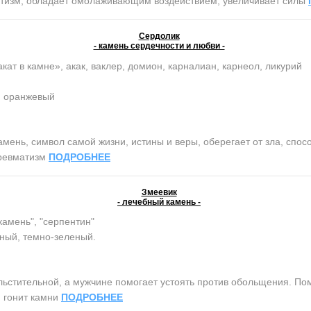
атизм, обладает омолаживающим воздействием, увеличивает силы
Сердолик
- камень сердечности и любви -
кат в камне», акак, ваклер, домион, карналиан, карнеол, ликурий
, оранжевый
нь, символ самой жизни, истины и веры, оберегает от зла, спосо
 ревматизм
ПОДРОБНЕЕ
Змеевик
- лечебный камень -
камень", "серпентин"
ный, темно-зеленый.
тительной, а мужчине помогает устоять против обольщения. Помо
, гонит камни
ПОДРОБНЕЕ