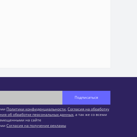
Подписаться
иями
Политики конфиденциальности
,
Согласия на обработку
ния об обработке персональных данных
, а так же со всеми
змещенными на сайте
иями
Согласия на получение рекламы