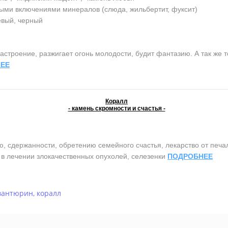
ыми включениями минералов (слюда, жильбертит, фуксит)
евый, черный
строение, разжигает огонь молодости, будит фантазию. А так же т
ЕЕ
Коралл
- камень скромности и счастья -
сдержанности, обретению семейного счастья, лекарство от печали 
т в лечении злокачественных опухолей, селезенки
ПОДРОБНЕЕ
вантюрин
,
коралл