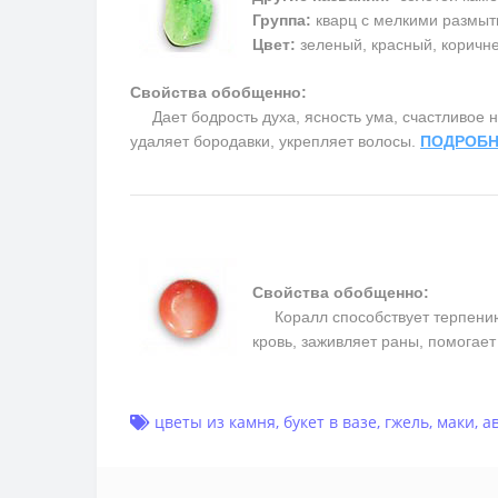
Группа:
кварц с мелкими размыт
Цвет:
зеленый, красный, коричн
Свойства обобщенно:
Дает бодрость духа, ясность ума, счастливое на
удаляет бородавки, укрепляет волосы.
ПОДРОБН
Свойства обобщенно:
Коралл способствует терпению, 
кровь, заживляет раны, помогае
цветы из камня
,
букет в вазе
,
гжель
,
маки
,
а