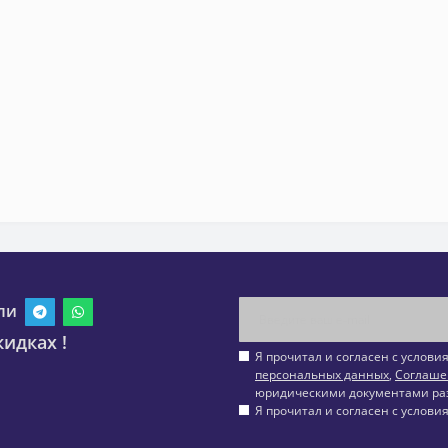
ли
идках !
Я прочитал и согласен с услов
персональных данных
,
Соглаше
юридическими документами ра
Я прочитал и согласен с услов