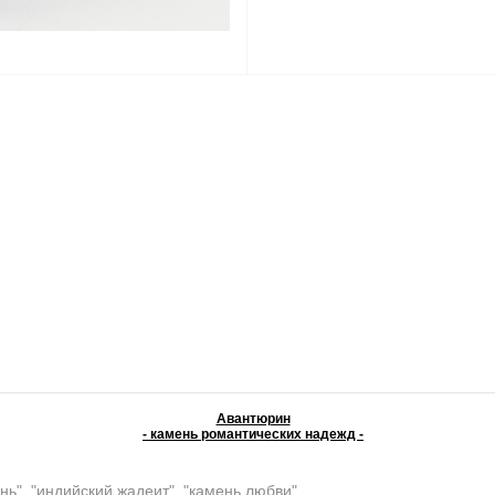
Авантюрин
- камень романтических надежд -
нь", "индийский жадеит", "камень любви"