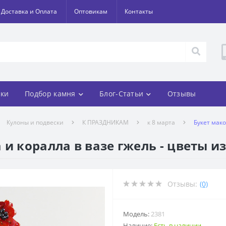
Доставка и Оплата
Оптовикам
Контакты
ки
Подбор камня
Блог-Статьи
Отзывы
Кулоны и подвески
К ПРАЗДНИКАМ
к 8 марта
Букет мако
и коралла в вазе гжель - цветы и
Отзывы:
(0)
Модель:
2381
Наличие:
Есть в наличии