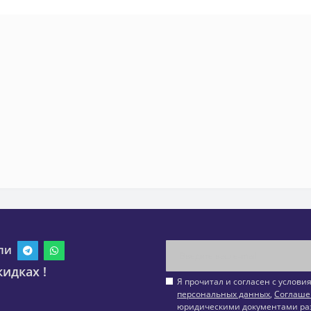
ли
идках !
Я прочитал и согласен с услов
персональных данных
,
Соглаше
юридическими документами ра