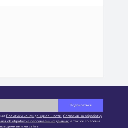
Подписаться
иями
Политики конфиденциальности
,
Согласия на обработку
ния об обработке персональных данных
, а так же со всеми
змещенными на сайте