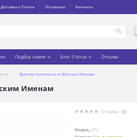
Доставка и Оплата
Оптовикам
Контакты
ки
Подбор камня
Блог-Статьи
Отзывы
мени
Брелоки талисманы по Женским Именам
нским Именам
Отзывы:
(0)
Модель:
972
Наличие:
Есть в наличии