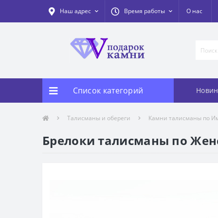
Наш адрес
Время работы
О нас
Список категорий
Новин
Талисманы и обереги
Камни талисманы по И
Брелоки талисманы по Же