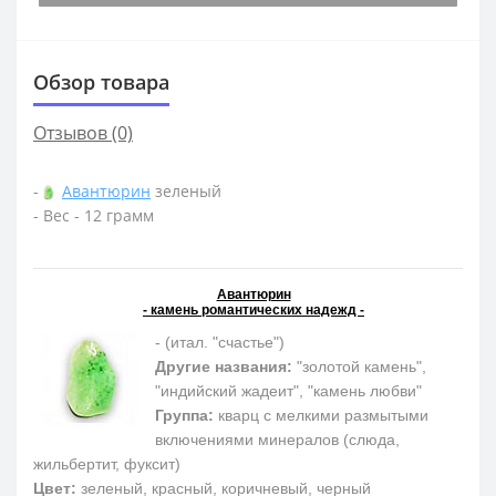
Обзор товара
Отзывов (0)
-
Авантюрин
зеленый
- Вес - 12 грамм
Авантюрин
- камень романтических надежд -
- (итал. "счастье")
Другие названия:
"золотой камень",
"индийский жадеит", "камень любви"
Группа:
кварц с мелкими размытыми
включениями минералов (слюда,
жильбертит, фуксит)
Цвет:
зеленый, красный, коричневый, черный