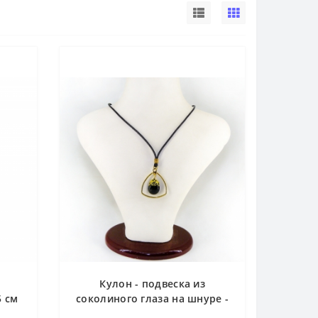
Кулон - подвеска из
5 см
соколиного глаза на шнуре -
45 см