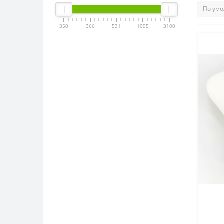
350
366
531
1095
3100