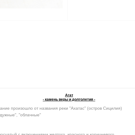
Агат
- камень веры и долголетия -
ание произошло от названия реки "Ахатас" (остров Сицилия)
адужные", "облачные"
осчатый с включениями желтого, красного и коричневого