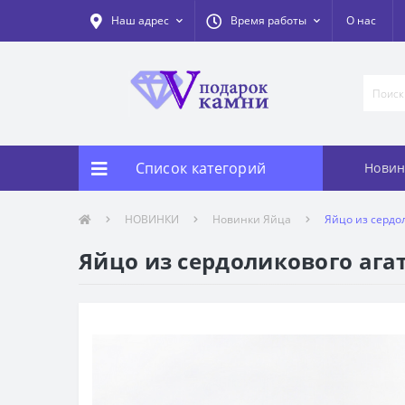
Наш адрес
Время работы
О нас
Список категорий
Новин
НОВИНКИ
Новинки Яйца
Яйцо из сердо
Яйцо из сердоликового ага