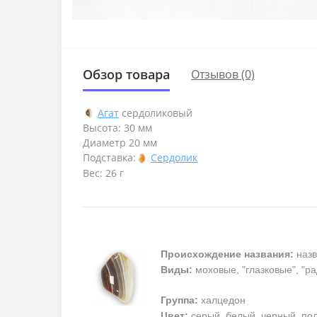
Обзор товара
Отзывов (0)
Агат
сердоликовый
Высота: 30 мм
Диаметр 20 мм
Подставка:
Сердолик
Вес: 26 г
Происхождение названия:
назв
Виды:
моховые, "глазковые", "р
Группа:
халцедон
Цвет:
серый, белый, черный, пол