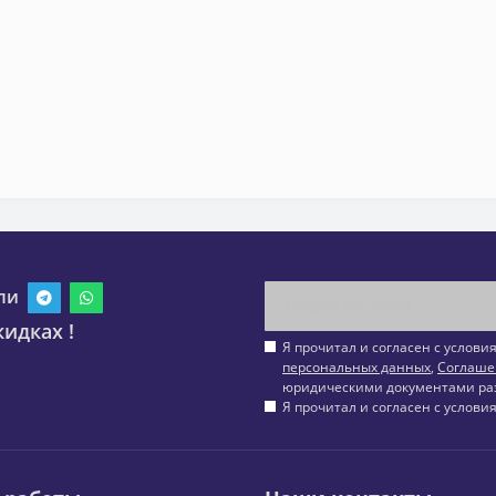
ли
идках !
Я прочитал и согласен с услов
персональных данных
,
Соглаше
юридическими документами ра
Я прочитал и согласен с услов