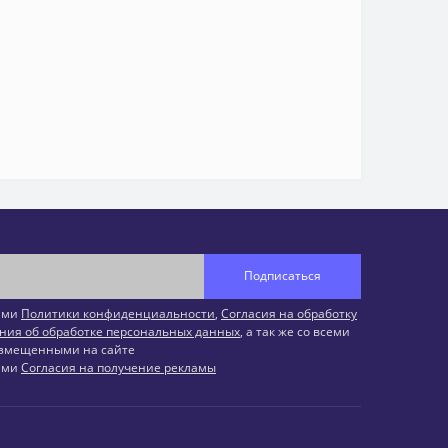
Подписаться
иями
Политики конфиденциальности
,
Согласия на обработку
ния об обработке персональных данных
, а так же со всеми
змещенными на сайте
иями
Согласия на получение рекламы