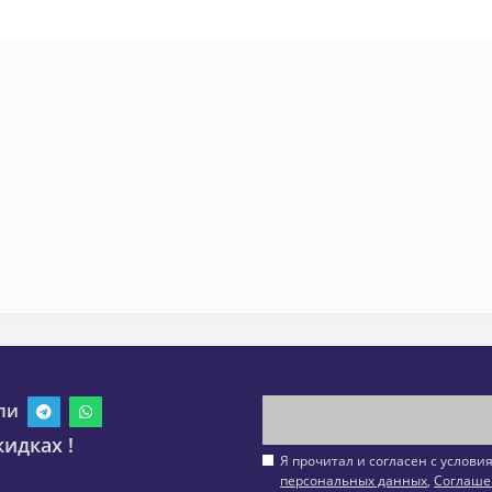
ли
идках !
Я прочитал и согласен с услов
персональных данных
,
Соглаше