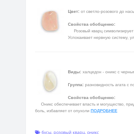
Цвет:
от светло-розового до на
Свойства обобщенно:
Розовый кварц символизирует п
Успокаивает нервную систему, у
Виды:
халцедон - оникс с черны
Группа:
разновидность агата с п
Свойства обобщенно:
Оникс обеспечивает власть и могущество, прида
боль, избавляет от опухоли
ПОДРОБНЕЕ
бусы
,
розовый кварц
,
оникс