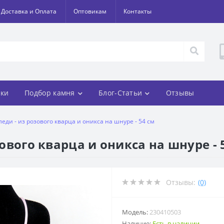
Доставка и Оплата
Оптовикам
Контакты
ки
Подбор камня
Блог-Статьи
Отзывы
леди - из розового кварца и оникса на шнуре - 54 см
зового кварца и оникса на шнуре - 
Отзывы:
(0)
Модель:
230410503
Наличие:
Есть в наличии