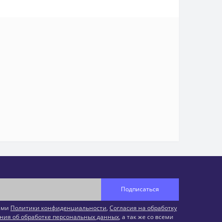
Подписаться
иями
Политики конфиденциальности
,
Согласия на обработку
ния об обработке персональных данных
, а так же со всеми