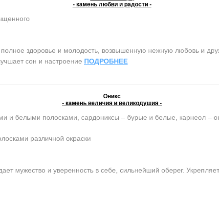
- камень любви и радости -
сыщенного
олное здоровье и молодость, возвышенную нежную любовь и дружб
лучшает сон и настроение
ПОДРОБНЕЕ
Оникс
- камень величия и великодушия -
ми и белыми полосками, сардониксы – бурые и белые, карнеол – о
олосками различной окраски
ет мужество и уверенность в себе, сильнейший оберег. Укрепляет 