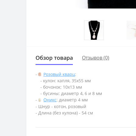
Обзор товара
Отзывов (0)
-
Розовый кварц
:
- кулон: капля, 35х55 мм
- бочонок: 10х13 мм
- бусины: диаметр 4, 6 и 8 мм
-
Оникс
: диаметр 4 мм
- Шнур - котон, розовый
- Длина (без кулона) - 54 см