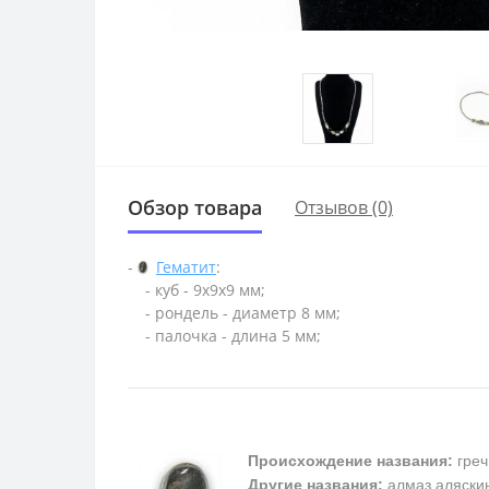
Обзор товара
Отзывов (0)
-
Гематит
:
- куб - 9х9х9 мм;
- рондель - диаметр 8 мм;
- палочка - длина 5 мм;
Происхождение названия:
греч
Другие названия:
алмаз аляскин