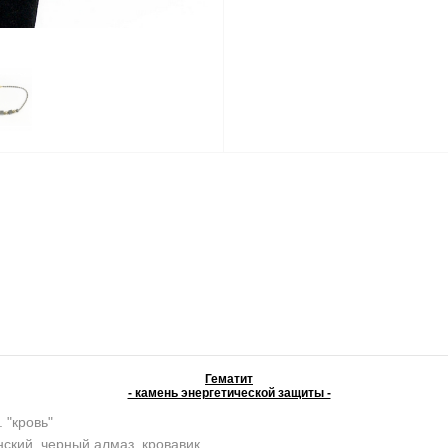
Гематит
- камень энергетической защиты -
. "кровь"
ский, черный алмаз, кровавик