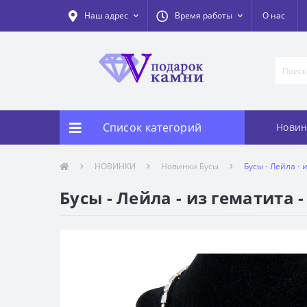
Наш адрес
Время работы
О нас
Список категорий
Новин
НОВИНКИ
Новинки Бусы
Бусы - Лейла - 
Бусы - Лейла - из гематита -