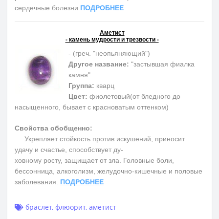
сердечные болезни
ПОДРОБНЕЕ
Аметист
- камень мудрости и трезвости -
- (греч. "неопьяняющий")
Другое название:
"застывшая фиалка
камня"
Группа:
кварц
Цвет:
фиолетовый(от бледного до
насыщенного, бывает с красноватым оттенком)
Свойства обобщенно:
Укрепляет стойкость против искушений, приносит
удачу и счастье, способствует ду-
ховному росту, защищает от зла. Головные боли,
бессонница, алкоголизм, желудочно-кишечные и половые
заболевания.
ПОДРОБНЕЕ
браслет
,
флюорит
,
аметист