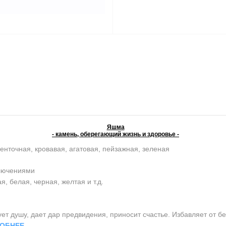
Яшма
- камень, оберегающий жизнь и здоровье -
енточная, кровавая, агатовая, пейзажная, зеленая
ключениями
, белая, черная, желтая и т.д.
 душу, дает дар предвидения, приносит счастье. Избавляет от бе
ОБНЕЕ