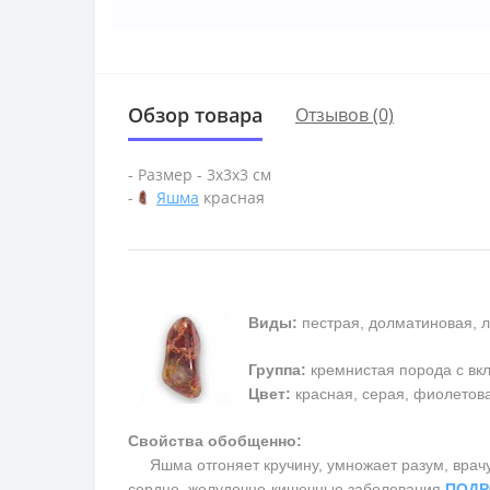
Обзор товара
Отзывов (0)
- Размер - 3х3х3 см
-
Яшма
красная
Виды:
пестрая, долматиновая, л
Группа:
кремнистая порода с в
Цвет:
красная, серая, фиолетовая
Свойства обобщенно:
Яшма отгоняет кручину, умножает разум, врачует
сердце, желудочно-кишечные заболевания
ПОДР