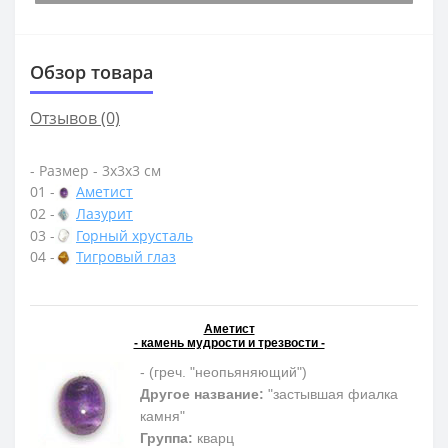
Обзор товара
Отзывов (0)
- Размер - 3х3х3 см
01 -
Аметист
02 -
Лазурит
03 -
Горный хрусталь
04 -
Тигровый глаз
Аметист
- камень мудрости и трезвости -
- (греч. "неопьяняющий")
Другое название:
"застывшая фиалка
камня"
Группа:
кварц