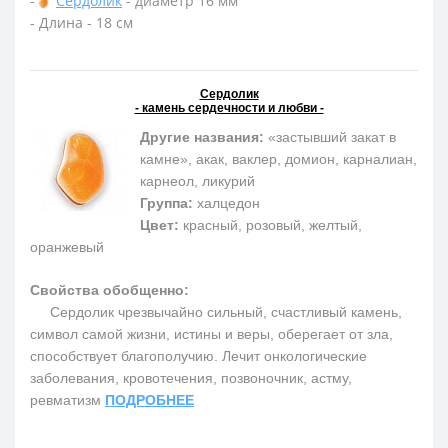
-
Сердолик
- диаметр 16 мм
- Длина - 18 см
Сердолик
- камень сердечности и любви -
Другие названия:
«застывший закат в
камне», акак, ваклер, домион, карналиан,
карнеол, ликурий
Группа:
халцедон
Цвет:
красный, розовый, желтый,
оранжевый
Свойства обобщенно:
Сердолик чрезвычайно сильный, счастливый камень,
символ самой жизни, истины и веры, оберегает от зла,
способствует благополучию. Лечит онкологические
заболевания, кровотечения, позвоночник, астму,
ревматизм
ПОДРОБНЕЕ