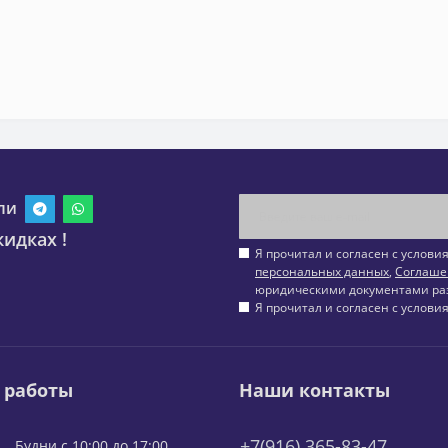
ли
идках !
Я прочитал и согласен с услов
персональных данных
,
Соглаше
юридическими документами ра
Я прочитал и согласен с услов
 работы
Наши контакты
+7(916) 365-83-47
Будни с 10:00 до 17:00