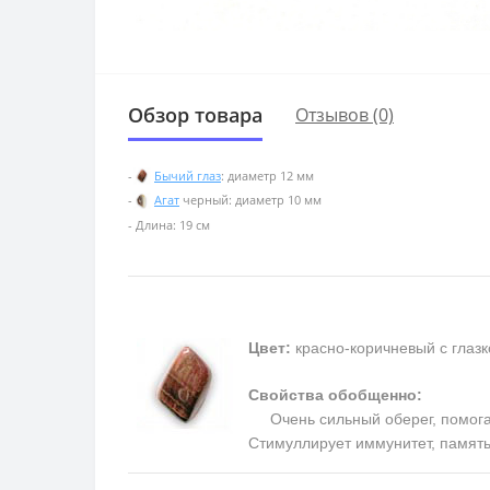
Обзор товара
Отзывов (0)
-
Бычий глаз
: диаметр 12 мм
-
Агат
черный: диаметр 10 мм
- Длина: 19 см
Цвет:
красно-коричневый с глаз
Свойства обобщенно:
Очень сильный оберег, помогает
Cтимуллирует иммунитет, память