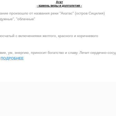
Агат
- камень веры и долголетия -
ание произошло от названия реки "Ахатас" (остров Сицилия)
адужные", "облачные"
осчатый с включениями желтого, красного и коричневого
ие, ум, энергию, приносит богатство и славу. Лечит сердечно-сос
.
ПОДРОБНЕЕ