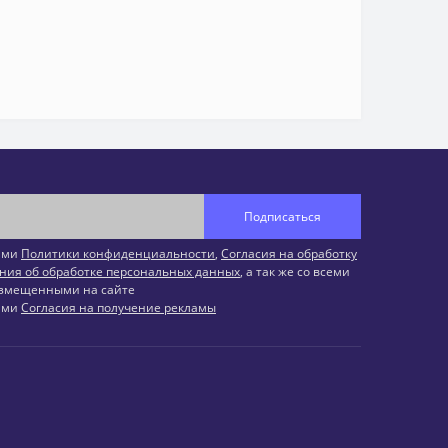
Подписаться
иями
Политики конфиденциальности
,
Согласия на обработку
ния об обработке персональных данных
, а так же со всеми
змещенными на сайте
иями
Согласия на получение рекламы