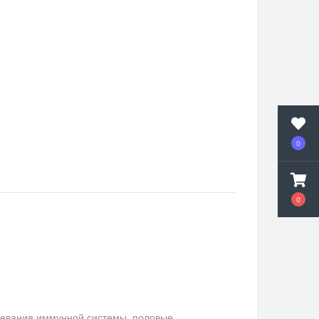
0
0
левания иммунной системы, половые