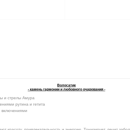
Волосатик
- камень гармонии и любовного очарования -
ы и стрелы Амура
ениями рутина и гетита
и включениями
красоту, привлекательность и энергию. Тонизирует, лечит забо