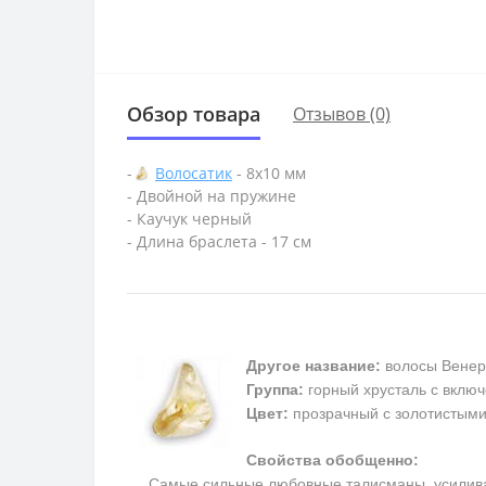
Обзор товара
Отзывов (0)
-
Волосатик
- 8х10 мм
- Двойной на пружине
- Каучук черный
- Длина браслета - 17 см
Другое название:
волосы Венер
Группа:
горный хрусталь с включ
Цвет:
прозрачный с золотистым
Свойства обобщенно:
Самые сильные любовные талисманы, усиливают 