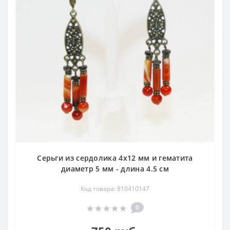
нарядом, и с парадной одеждой. Все самоцветы,
служащие вставками в наших изделиях - это натуральные
камни, а, значит, обладают соответствующими свойствами
и энергетикой. Усиленные серебряной оправой, они будут
не только подчёркивать Вашу красоту, но и служить
мощным оберегом от негативного воздействия.
Серьги из сердолика 4х12 мм и гематита
диаметр 5 мм - длина 4.5 см
Код товара: 810410147
0