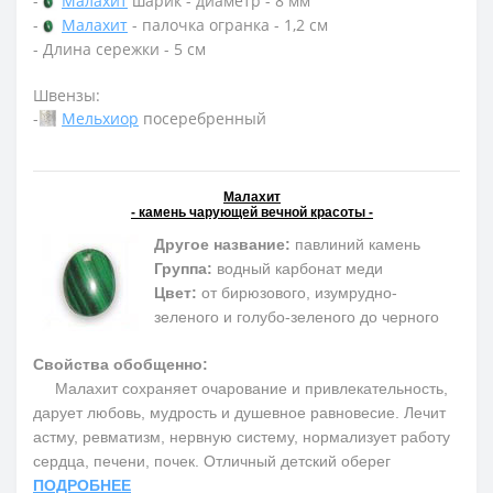
-
Малахит
шарик - диаметр - 8 мм
-
Малахит
- палочка огранка - 1,2 см
- Длина сережки - 5 см
Швензы:
-
Мельхиор
посеребренный
Малахит
- камень чарующей вечной красоты -
Другое название:
павлиний камень
Группа:
водный карбонат меди
Цвет:
от бирюзового, изумрудно-
зеленого и голубо-зеленого до черного
Свойства обобщенно:
Малахит сохраняет очарование и привлекательность,
дарует любовь, мудрость и душевное равновесие. Лечит
астму, ревматизм, нервную систему, нормализует работу
сердца, печени, почек. Отличный детский оберег
ПОДРОБНЕЕ