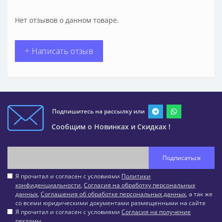
Нет отзывов о данном товаре.
+ Написать отзыв
Подпишитесь на рассылку или
Сообщим о Новинках и Скидках !
Подписаться
Я прочитал и согласен с условиями
Политики
конфиденциальности
,
Согласия на обработку персональных
данных
,
Соглашения об обработке персональных данных
, а так же
со всеми юридическими документами размещенными на сайте
Я прочитал и согласен с условиями
Согласия на получение
рекламы