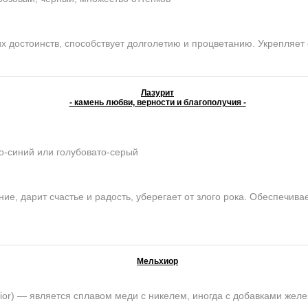
достоинств, способствует долголетию и процветанию. Укрепляет 
Лазурит
- камень любви, верности и благополучия -
о-синий или голубовато-серый
е, дарит счастье и радость, уберегает от злого рока. Обеспечива
Мельхиор
) — является сплавом меди с никелем, иногда с добавками желе