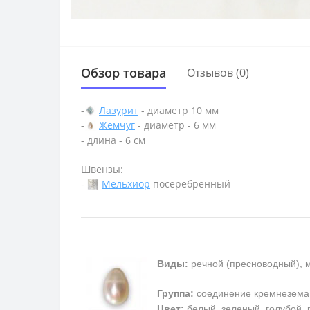
Обзор товара
Отзывов (0)
-
Лазурит
- диаметр 10 мм
-
Жемчуг
- диаметр - 6 мм
- длина - 6 см
Швензы:
-
Мельхиор
посеребренный
Виды:
речной (пресноводный), 
Группа:
соединение кремнезема
Цвет:
белый, зеленый, голубой, 