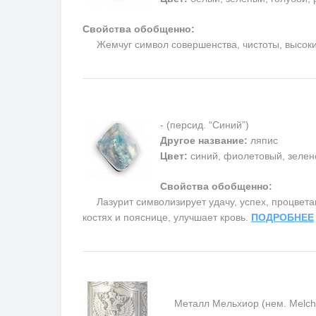
Свойства обобщенно:
Жемчуг символ совершенства, чистоты, высоких 
- (персид. “Синий”)
Другое название:
ляпис
Цвет:
синий, фиолетовый, зелен
Свойства обобщенно:
Лазурит символизирует удачу, успех, процветани
костях и пояснице, улучшает кровь.
ПОДРОБНЕЕ
Металл Мельхиор (нем. Melchior