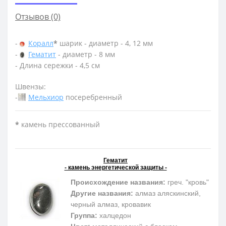
Отзывов (0)
-
Коралл
*
шарик - диаметр - 4, 12 мм
-
Гематит
- диаметр - 8 мм
- Длина сережки - 4,5 см
Швензы:
-
Мельхиор
посеребренный
*
камень прессованный
Гематит
- камень энергетической защиты -
Происхождение названия:
греч. "кровь"
Другие названия:
алмаз аляскинский,
черный алмаз, кровавик
Группа:
халцедон