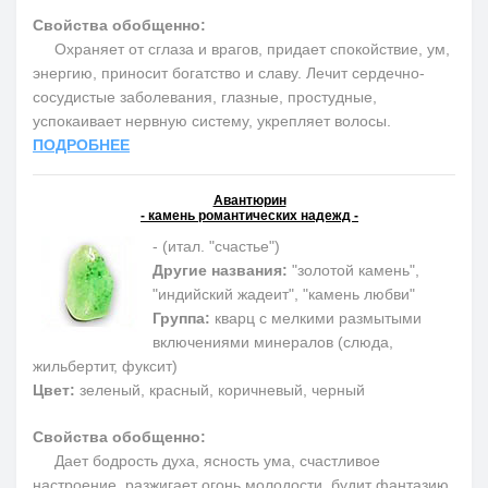
Свойства обобщенно:
Охраняет от сглаза и врагов, придает спокойствие, ум,
энергию, приносит богатство и славу. Лечит сердечно-
сосудистые заболевания, глазные, простудные,
успокаивает нервную систему, укрепляет волосы.
ПОДРОБНЕЕ
Авантюрин
- камень романтических надежд -
- (итал. "счастье")
Другие названия:
"золотой камень",
"индийский жадеит", "камень любви"
Группа:
кварц с мелкими размытыми
включениями минералов (слюда,
жильбертит, фуксит)
Цвет:
зеленый, красный, коричневый, черный
Свойства обобщенно:
Дает бодрость духа, ясность ума, счастливое
настроение, разжигает огонь молодости, будит фантазию.