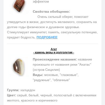
эффектом
Свойства обобщенно:
Очень сильный оберег, помогает
утвердиться в жизни, достигнуть желаемого, сохранить на
долгие годы физическое и душевное здоровье.
Cтимуллирует иммунитет, память, сексуальную потенцию,
придает бодрость.
ПОДРОБНЕЕ
Агат
- камень веры и долголетия -
Происхождение названия:
название
произошло от названия реки "Ахатас"
(остров Сицилия)
Виды:
моховые, "глазковые",
"радужные", "облачные"
Группа:
халцедон
Цвет:
серый, белый, черный, полосчатый с включениями
желтого, красного и коричневого