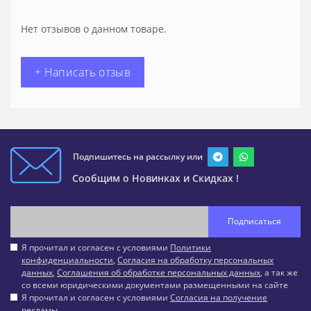
Нет отзывов о данном товаре.
+ Написать отзыв
Подпишитесь на рассылку или
Сообщим о Новинках и Скидках !
Подписаться
Я прочитал и согласен с условиями
Политики
конфиденциальности
,
Согласия на обработку персональных
данных
,
Соглашения об обработке персональных данных
, а так же
со всеми юридическими документами размещенными на сайте
Я прочитал и согласен с условиями
Согласия на получение
рекламы