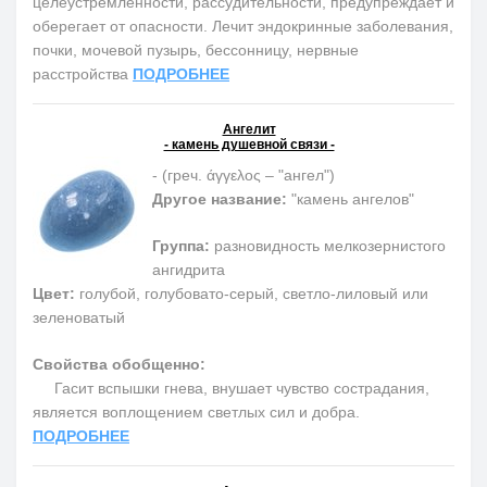
целеустремленности, рассудительности, предупреждает и
оберегает от опасности. Лечит эндокринные заболевания,
почки, мочевой пузырь, бессонницу, нервные
расстройства
ПОДРОБНЕЕ
Ангелит
- камень душевной связи -
-
(греч.
άγγελος – "ангел")
Другое название:
"
камень ангелов"
Группа:
разновидность мелкозернистого
ангидрита
Цвет:
голубой, голубовато-серый, светло-лиловый или
зеленоватый
Свойства обобщенно:
Гасит вспышки гнева, внушает чувство сострадания,
является воплощением светлых сил и добра
.
ПОДРОБНЕЕ