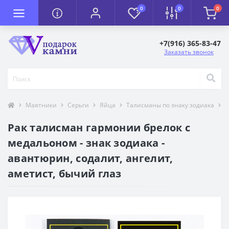
0
0
0
+7(916) 365-83-47
Заказать звонок
Маятники
Серьги
Яйца
Талисманы по знаку зодиака
Р
Рак талисман гармонии брелок с
медальоном - знак зодиака -
авантюрин, содалит, ангелит,
аметист, бычий глаз