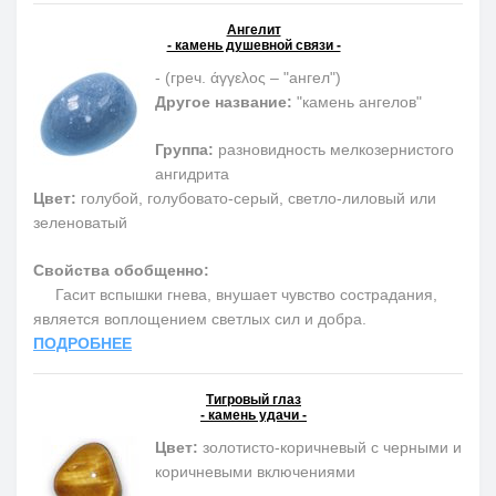
Ангелит
- камень душевной связи -
-
(греч.
άγγελος – "ангел")
Другое название:
"
камень ангелов"
Группа:
разновидность мелкозернистого
ангидрита
Цвет:
голубой, голубовато-серый, светло-лиловый или
зеленоватый
Свойства обобщенно:
Гасит вспышки гнева, внушает чувство сострадания,
является воплощением светлых сил и добра
.
ПОДРОБНЕЕ
Тигровый глаз
- камень удачи -
Цвет:
золотисто-коричневый с черными и
коричневыми включениями