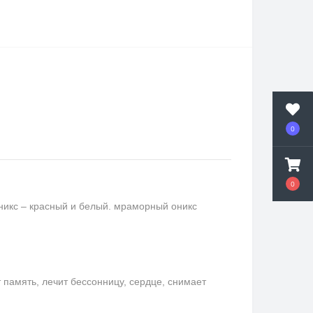
0
0
никс – красный и белый. мраморный оникс
память, лечит бессонницу, сердце, снимает